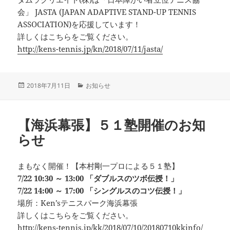
会」 JASTA (JAPAN ADAPTIVE STAND-UP TENNIS
ASSOCIATION)を応援しています！
詳しくはこちらをご覧ください。
http://kens-tennis.jp/kn/2018/07/11/jasta/
投
カ
2018年7月11日
お知らせ
稿
テ
日:
ゴ
リ
【海浜幕張】５１塾開催のお知
ー
らせ
まもなく開催！【本村剛一プロによる５１塾】
7/22 10:30 ～ 13:00 「ダブルスのツボ伝授！」
7/22 14:00 ～ 17:00 「シングルスのコツ伝授！」
場所：Ken’sテニスパーク海浜幕張
詳しくはこちらをご覧ください。
http://kens-tennis.jp/kk/2018/07/10/20180710kkinfo/