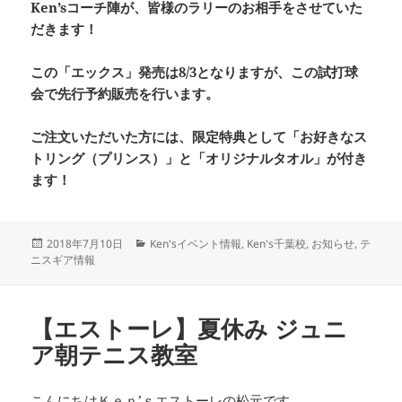
Ken’sコーチ陣が、皆様のラリーのお相手をさせていた
だきます！
この「エックス」発売は8/3となりますが、この試打球
会で先行予約販売を行います。
ご注文いただいた方には、限定特典として「お好きなス
トリング（プリンス）」と「オリジナルタオル」が付き
ます！
投
カ
2018年7月10日
Ken'sイベント情報
,
Ken's千葉校
,
お知らせ
,
テ
稿
テ
ニスギア情報
日:
ゴ
リ
ー
【エストーレ】夏休み ジュニ
ア朝テニス教室
こんにちはＫｅｎ’ｓエストーレの松元です。