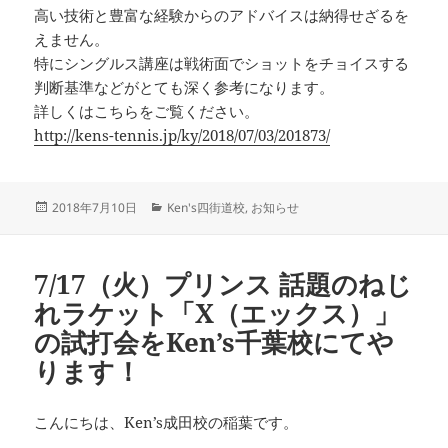
高い技術と豊富な経験からのアドバイスは納得せざるを
えません。
特にシングルス講座は戦術面でショットをチョイスする
判断基準などがとても深く参考になります。
詳しくはこちらをご覧ください。
http://kens-tennis.jp/ky/2018/07/03/201873/
投
カ
2018年7月10日
Ken's四街道校
,
お知らせ
稿
テ
日:
ゴ
リ
7/17（火）プリンス 話題のねじ
ー
れラケット「X（エックス）」
の試打会をKen’s千葉校にてや
ります！
こんにちは、Ken’s成田校の稲葉です。