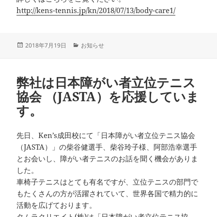
http://kens-tennis.jp/kn/2018/07/13/body-care1/
投
カ
2018年7月19日
お知らせ
稿
テ
日:
ゴ
リ
弊社は日本障がい者立位テニス
ー
協会 （JASTA）を応援していま
す。
先日、Ken’s成田校にて「日本障がい者立位テニス協会
（JASTA）」の柴谷健選手、柴谷玲子様、阿部浩幸選手
とお会いし、障がい者テニスのお話を聞く機会がありま
した。
車椅子テニスはとても有名ですが、立位テニスの部門で
もたくさんの方が活躍されていて、世界各国で精力的に
活動を広げております。
タムラクリエイト(株)は「日本障がい者立位テニス協