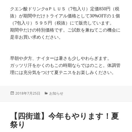
クエン酸ドリンクαＰＬＵＳ（7包入り）定価850円（税
抜）が期間中だけトライアル価格として30%OFFの１個
（7包入り）５９５円（税抜）にて販売しています。
期間中だけの特別価格です。ご試飲を兼ねてこの機会に
是非お買い求めください。
早朝や夕方、ナイターは暑さも少しやわらぎます。
ガッツリ汗をかくのもこの時期ならではのこと。体調管
理には充分気をつけて夏テニスをお楽しみください。
投
カ
2018年7月25日
お知らせ
稿
テ
日:
ゴ
リ
【四街道】今年もやります！夏
ー
祭り