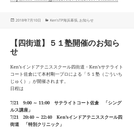
投
カ
2018年7月10日
Ken'sTP海浜幕張
,
お知らせ
稿
テ
日:
ゴ
リ
【四街道】５１塾開催のお知ら
ー
せ
Ken’sインドアテニススクール四街道・Ken’sサテライト
コート佐倉にて本村剛一プロによる「５１塾（ごういち
じゅく）」が開催されます。
日程は
7/21 9:00 ～ 11:00 サテライトコート佐倉 「シング
ルス講座」
7/21 20:40 ～ 22:40 Ken’sインドアテニススクール四
街道 「特別クリニック」