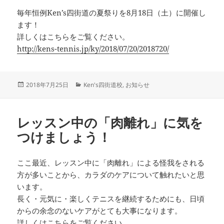
毎年恒例Ken’s四街道の夏祭りを8月18日（土）に開催し
ます！
詳しくはこちらをご覧ください。
http://kens-tennis.jp/ky/2018/07/20/2018720/
投
カ
2018年7月25日
Ken's四街道校
,
お知らせ
稿
テ
日:
ゴ
リ
レッスン中の「肉離れ」に気を
ー
つけましょう！
ここ最近、レッスン中に「肉離れ」による怪我をされる
方が多いことから、カラダのケアについて触れたいと思
います。
長く・元気に・楽しくテニスを継続するためにも、日頃
からの余念のないケアがとても大事になります。
詳しくはこちらをご覧ください。