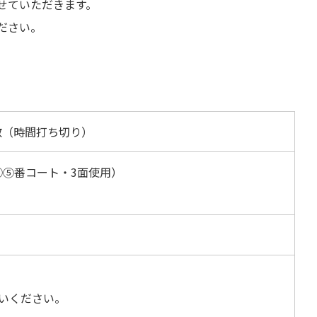
承らせていただきます。
ださい。
解散（時間打ち切り）
③④⑤番コート・3面使用）
いください。