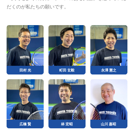
だくのが私たちの願いです。
田村 光
町田 玄毅
永澤 憲之
広橋 賢
林 宏昭
山川 嘉昭