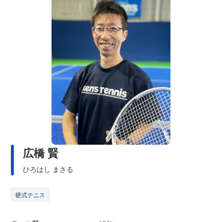
広橋 賢
ひろはし まさる
硬式テニス