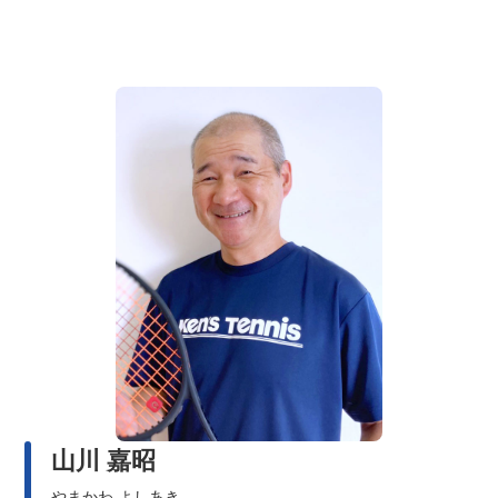
山川 嘉昭
やまかわ よしあき