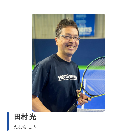
田村 光
たむら こう